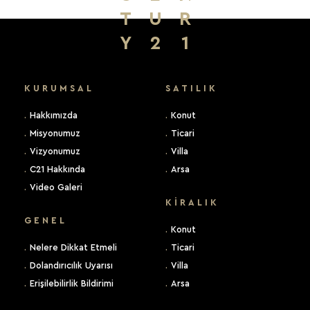
T
U
R
Y
2
1
KURUMSAL
SATILIK
.
Hakkımızda
.
Konut
.
Misyonumuz
.
Ticari
.
Vizyonumuz
.
Villa
.
C21 Hakkında
.
Arsa
.
Video Galeri
KIRALIK
GENEL
.
Konut
.
Nelere Dikkat Etmeli
.
Ticari
.
Dolandırıcılık Uyarısı
.
Villa
.
Erişilebilirlik Bildirimi
.
Arsa