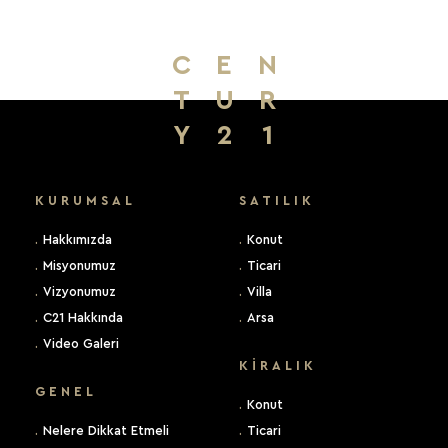
C
E
N
T
U
R
Y
2
1
KURUMSAL
SATILIK
.
Hakkımızda
.
Konut
.
Misyonumuz
.
Ticari
.
Vizyonumuz
.
Villa
.
C21 Hakkında
.
Arsa
.
Video Galeri
KIRALIK
GENEL
.
Konut
.
Nelere Dikkat Etmeli
.
Ticari