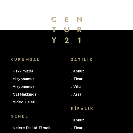
C
E
N
T
U
R
Y
2
1
KURUMSAL
SATILIK
.
Hakkımızda
.
Konut
.
Misyonumuz
.
Ticari
.
Vizyonumuz
.
Villa
.
C21 Hakkında
.
Arsa
.
Video Galeri
KIRALIK
GENEL
.
Konut
.
Nelere Dikkat Etmeli
.
Ticari