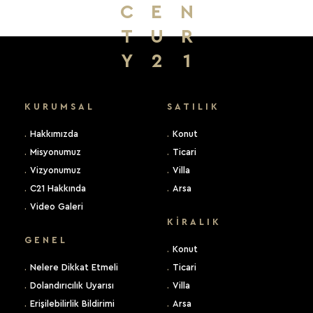
C
E
N
T
U
R
Y
2
1
KURUMSAL
SATILIK
.
Hakkımızda
.
Konut
.
Misyonumuz
.
Ticari
.
Vizyonumuz
.
Villa
.
C21 Hakkında
.
Arsa
.
Video Galeri
KIRALIK
GENEL
.
Konut
.
Nelere Dikkat Etmeli
.
Ticari
.
Dolandırıcılık Uyarısı
.
Villa
.
Erişilebilirlik Bildirimi
.
Arsa