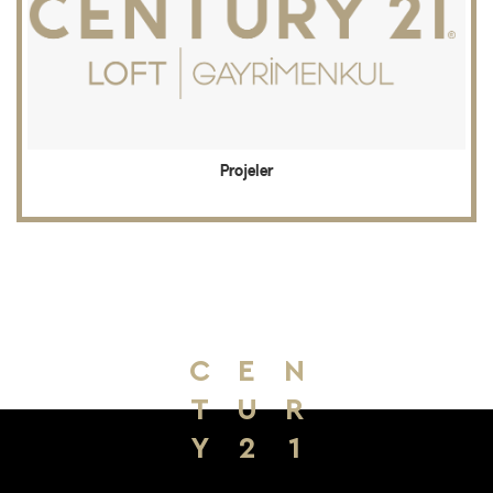
Projeler
C
E
N
T
U
R
Y
2
1