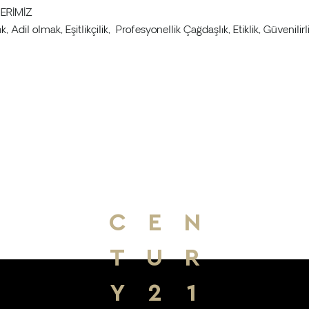
ERİMİZ
ık, Adil olmak, Eşitlikçilik, Profesyonellik Çağdaşlık, Etiklik, Güvenilirlik
C
E
N
T
U
R
Y
2
1