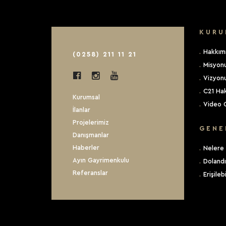
KURU
.
Hakkım
(0258) 211 11 21
.
Misyon
.
Vizyon
.
C21 Ha
Kurumsal
.
Video G
İlanlar
Projelerimiz
GENE
Danışmanlar
Haberler
.
Nelere 
Ayın Gayrimenkulu
.
Dolandır
Referanslar
.
Erişilebi