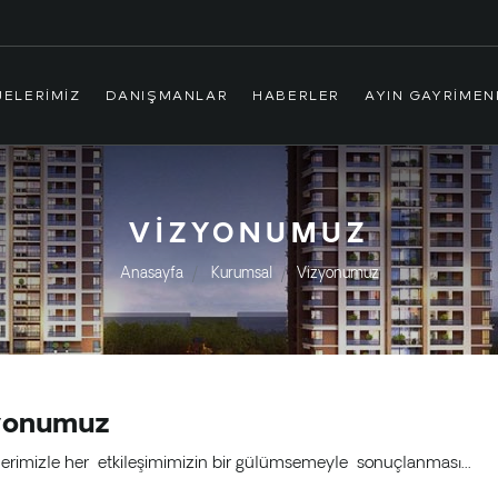
JELERIMIZ
DANIŞMANLAR
HABERLER
AYIN GAYRIME
VIZYONUMUZ
Anasayfa
Kurumsal
Vizyonumuz
yonumuz
lerimizle her etkileşimimizin bir gülümsemeyle sonuçlanması...