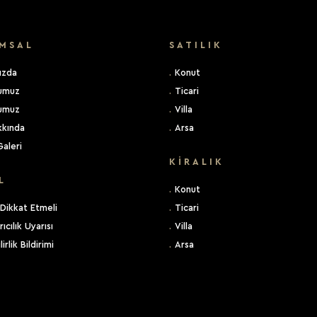
MSAL
SATILIK
ızda
.
Konut
umuz
.
Ticari
umuz
.
Villa
kkında
.
Arsa
aleri
KIRALIK
L
.
Konut
Dikkat Etmeli
.
Ticari
ıcılık Uyarısı
.
Villa
lirlik Bildirimi
.
Arsa