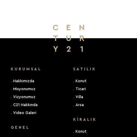
C
E
N
T
U
R
Y
2
1
KURUMSAL
SATILIK
.
Hakkımızda
.
Konut
.
Misyonumuz
.
Ticari
.
Vizyonumuz
.
Villa
.
C21 Hakkında
.
Arsa
.
Video Galeri
KIRALIK
GENEL
.
Konut